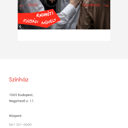
←
→
Előző
Következő
Színház
1065 Budapest,
Nagymező u. 11.
Központ:
061 321-0600