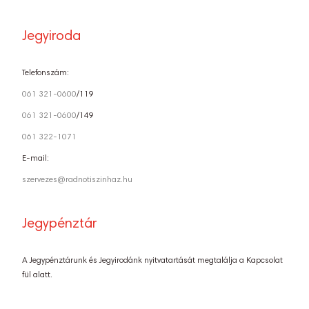
Jegyiroda
Telefonszám:
061 321-0600
/119
061 321-0600
/149
061 322-1071
E-mail:
szervezes@radnotiszinhaz.hu
Jegypénztár
A Jegypénztárunk és Jegyirodánk nyitvatartását megtalálja a Kapcsolat
fül alatt.