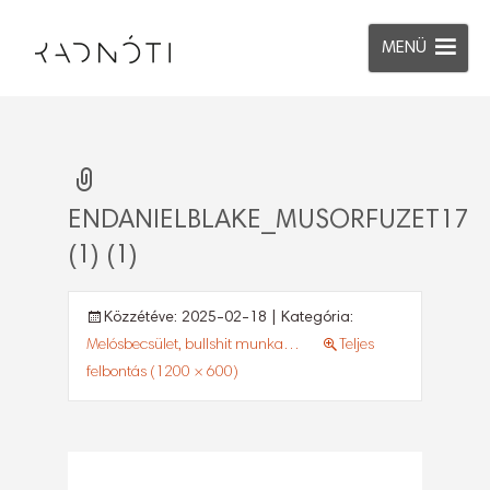
MENÜ
ENDANIELBLAKE_MUSORFUZET17
(1) (1)
Közzétéve:
2025-02-18
| Kategória:
Melósbecsület, bullshit munka…
Teljes
felbontás (1200 × 600)