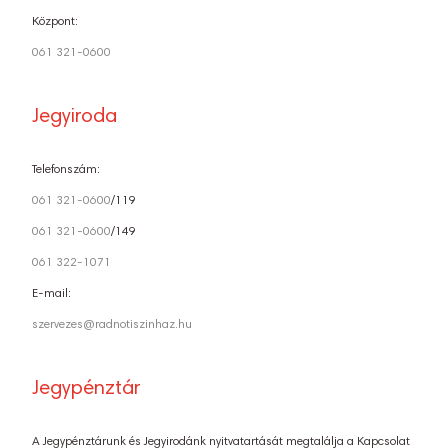
Központ:
061 321-0600
Jegyiroda
Telefonszám:
061 321-0600
/119
061 321-0600
/149
061 322-1071
E-mail:
szervezes@radnotiszinhaz.hu
Jegypénztár
A Jegypénztárunk és Jegyirodánk nyitvatartását megtalálja a Kapcsolat