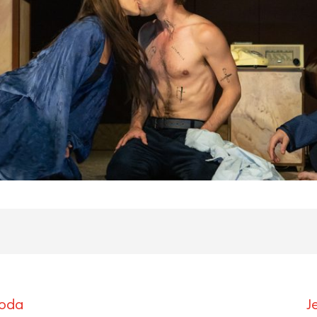
roda
J