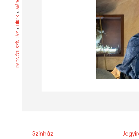
>
HÍREK
>
RADNÓTI SZÍNHÁZ
Színház
Jegyi