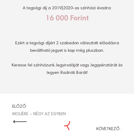
A tagsági díj a 2019|2020-as színházi évadra:
16 000 Forint
Ezért a tagsági díjért 2 szabadon választott előadásra
beváltható jegyet is kap még pluszban.
Keresse fel színházunk Jegyirodáját vagy Jegypénztárát és
legyen Radnóti Barát!
BEJEGYZÉS
ELŐZŐ:
MOLIÈRE – NÉGY AZ EGYBEN
NAVIGÁCIÓ
KÖVETKEZŐ :