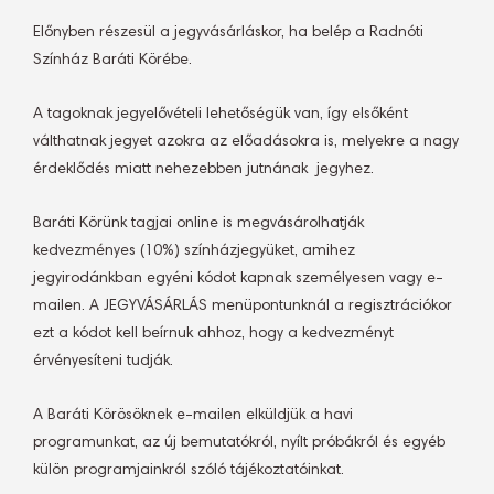
Előnyben részesül a jegyvásárláskor, ha belép a Radnóti
Színház Baráti Körébe.
A tagoknak jegyelővételi lehetőségük van, így elsőként
válthatnak jegyet azokra az előadásokra is, melyekre a nagy
érdeklődés miatt nehezebben jutnának jegyhez.
Baráti Körünk tagjai online is megvásárolhatják
kedvezményes (10%) színházjegyüket, amihez
jegyirodánkban egyéni kódot kapnak személyesen vagy e-
mailen. A JEGYVÁSÁRLÁS menüpontunknál a regisztrációkor
ezt a kódot kell beírnuk ahhoz, hogy a kedvezményt
érvényesíteni tudják.
A Baráti Körösöknek e-mailen elküldjük a havi
programunkat, az új bemutatókról, nyílt próbákról és egyéb
külön programjainkról szóló tájékoztatóinkat.