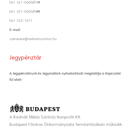
061 321-0600
/119
061 321-0600
/149
061 322-1071
E-mail:
szervezes@radnotiszinhaz.hu
Jegypénztár
A Jegypénztárunk és Jegyirodánk nyitvatartását megtalálja a Kapcsolat
fül alatt.
A Radnóti Miklós Színház Nonprofit Kft.
Budapest Főváros Önkormányzata fenntartásában működik.