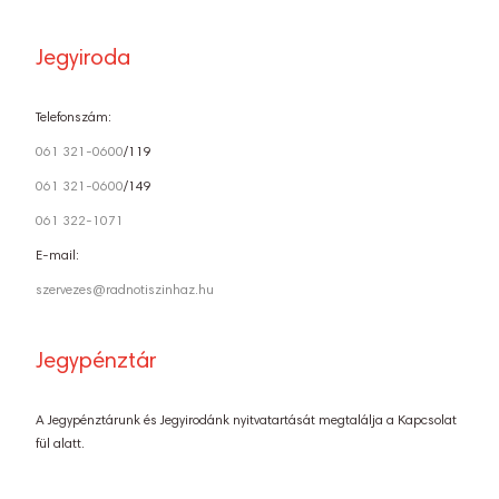
Jegyiroda
Telefonszám:
061 321-0600
/119
061 321-0600
/149
061 322-1071
E-mail:
szervezes@radnotiszinhaz.hu
Jegypénztár
A Jegypénztárunk és Jegyirodánk nyitvatartását megtalálja a Kapcsolat
fül alatt.