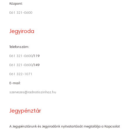
Központ:
061 321-0600
Jegyiroda
Telefonszám:
061 321-0600
/119
061 321-0600
/149
061 322-1071
E-mail:
szervezes@radnotiszinhaz.hu
Jegypénztár
A Jegypénztárunk és Jegyirodánk nyitvatartását megtalálja a Kapcsolat