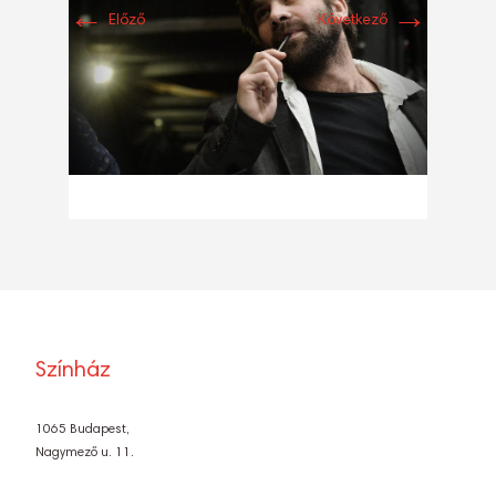
←
→
Előző
Következő
Színház
1065 Budapest,
Nagymező u. 11.