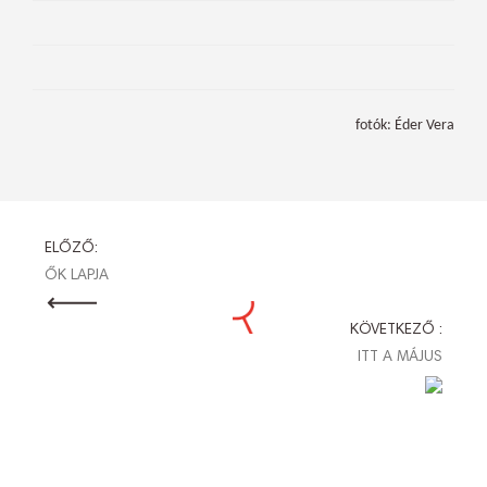
fotók: Éder Vera
BEJEGYZÉS
ELŐZŐ:
ŐK LAPJA
NAVIGÁCIÓ
KÖVETKEZŐ :
ITT A MÁJUS