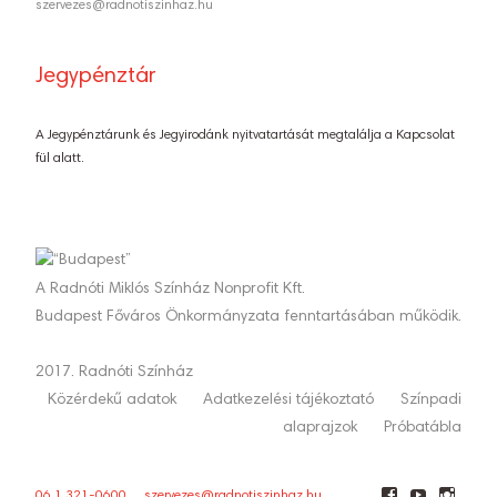
szervezes@radnotiszinhaz.hu
Jegypénztár
A Jegypénztárunk és Jegyirodánk nyitvatartását megtalálja a Kapcsolat
fül alatt.
A Radnóti Miklós Színház Nonprofit Kft.
Budapest Főváros Önkormányzata fenntartásában működik.
2017. Radnóti Színház
Közérdekű adatok
Adatkezelési tájékoztató
Színpadi
alaprajzok
Próbatábla
06 1 321-0600
szervezes@radnotiszinhaz.hu