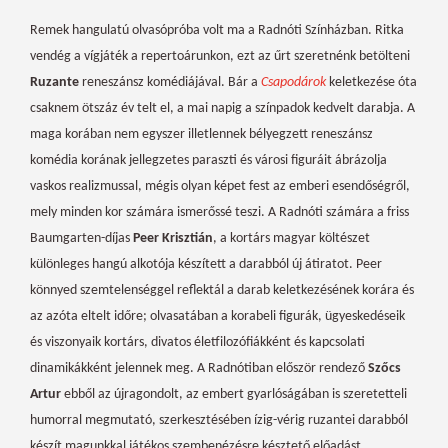
Remek hangulatú olvasópróba volt ma a Radnóti Színházban. Ritka
vendég a vígjáték a repertoárunkon, ezt az űrt szeretnénk betölteni
Ruzante
reneszánsz komédiájával. Bár a
Csapodárok
keletkezése óta
csaknem ötszáz év
telt el, a
mai napig a színpadok kedvelt darabja. A
maga korában nem egyszer illetlennek bélyegzett reneszánsz
komédia korának jellegzetes paraszti és városi figuráit ábrázolja
vaskos realizmussal, mégis olyan képet fest az emberi esendőségről,
mely minden kor számára ismerőssé teszi. A Radnóti számára a friss
Baumgarten-díjas
Peer Krisztián
, a kortárs magyar költészet
különleges hangú alkotója készített a darabból új átiratot. Peer
könnyed szemtelenséggel reflektál a darab keletkezésének korára és
az azóta eltelt időre; olvasatában a korabeli figurák, ügyeskedéseik
és viszonyaik kortárs, divatos életfilozófiákként és kapcsolati
dinamikákként jelennek meg. A Radnótiban először rendező
Szőcs
Artur
ebből az újragondolt, az embert gyarlóságában is szeretetteli
humorral megmutató, szerkesztésében ízig-vérig ruzantei darabból
készít magunkkal játékos szembenézésre késztető előadást.