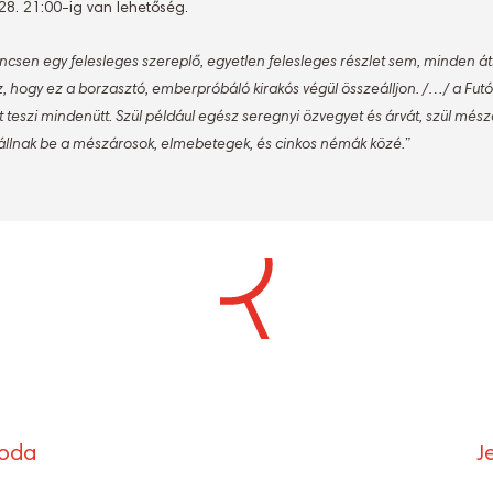
8. 21:00-ig van lehetőség.
csen egy felesleges szereplő, egyetlen felesleges részlet sem, minden áth
ogy ez a borzasztó, emberpróbáló kirakós végül összeálljon. /…/ a Futót
teszi mindenütt. Szül például egész seregnyi özvegyet és árvát, szül mész
m állnak be a mészárosok, elmebetegek, és cinkos némák közé.”
S
Ó
roda
J