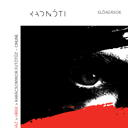
ELŐADÁSOK
KARÁCSONYKOR FUTÓTŰZ – ONLINE
>
HÍREK
>