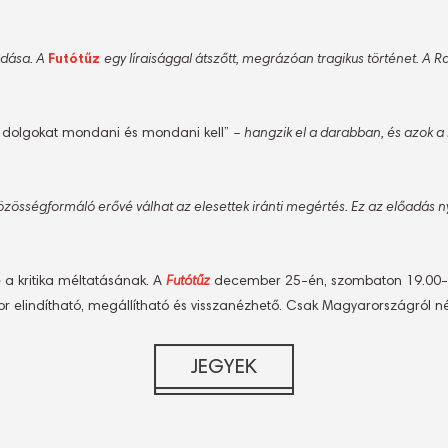
adása. A
Futótűz
egy líraisággal átszőtt, megrázóan tragikus történet. A R
 dolgokat mondani és mondani kell”
– hangzik el a darabban, és azok a
zösségformáló erővé válhat az elesettek iránti megértés. Ez az előadás nyi
a kritika méltatásának. A
Futótűz
december 25-én, szombaton 19.00-
kor elindítható, megállítható és visszanézhető. Csak Magyarországról n