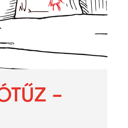
ÓTŰZ –