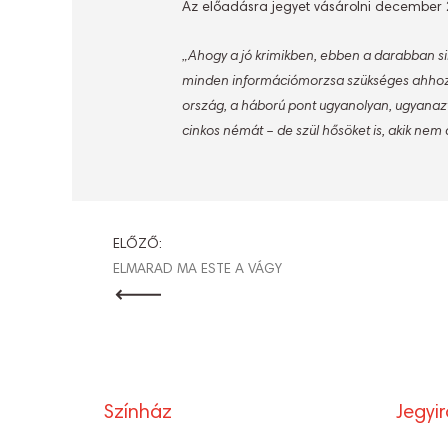
Az előadásra jegyet vásárolni december 2
„Ahogy a jó krimikben, ebben a darabban sin
minden információmorzsa szükséges ahhoz, h
ország, a háború pont ugyanolyan, ugyanazt 
cinkos némát – de szül hősöket is, akik ne
BEJEGYZÉ
ELŐZŐ:
ELMARAD MA ESTE A VÁGY
NAVIGÁCI
Színház
Jegyi