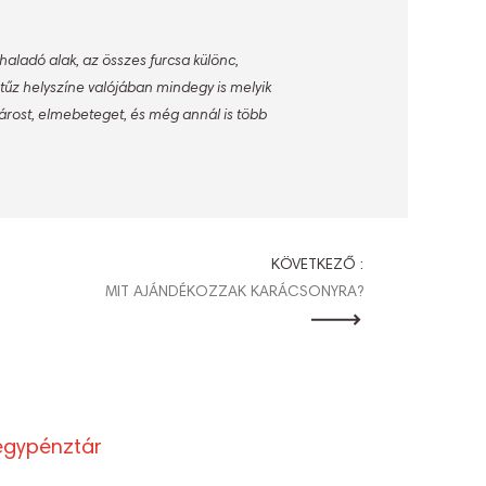
aladó alak, az összes furcsa különc,
űz helyszíne valójában mindegy is melyik
árost, elmebeteget, és még annál is több
KÖVETKEZŐ :
MIT AJÁNDÉKOZZAK KARÁCSONYRA?
egypénztár