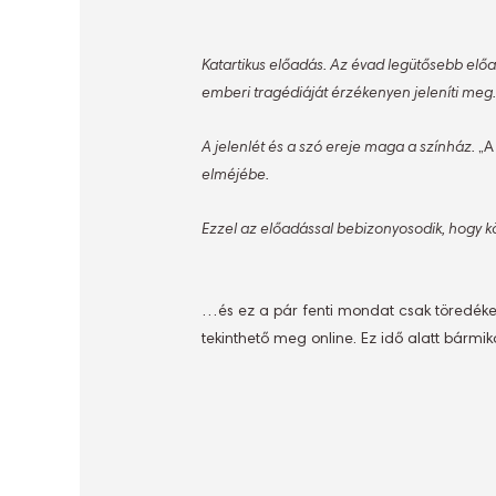
Katartikus előadás. Az évad legütősebb elő
emberi tragédiáját érzékenyen jeleníti meg.
A jelenlét és a szó ereje maga a színház.
„A
elméjébe.
Ezzel az előadással bebizonyosodik, hogy kö
…és ez a pár fenti mondat csak töredéke 
tekinthető meg online. Ez idő alatt bármi