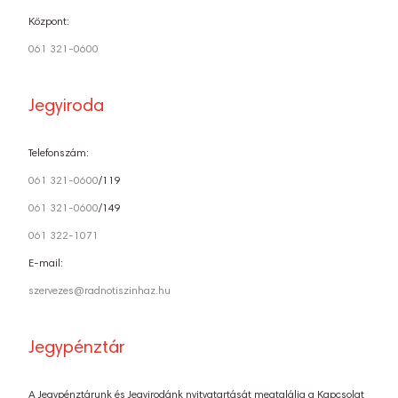
Központ:
061 321-0600
Jegyiroda
Telefonszám:
061 321-0600
/119
061 321-0600
/149
061 322-1071
E-mail:
szervezes@radnotiszinhaz.hu
Jegypénztár
A Jegypénztárunk és Jegyirodánk nyitvatartását megtalálja a Kapcsolat