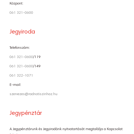
Központ:
061 321-0600
Jegyiroda
Telefonszám:
061 321-0600
/119
061 321-0600
/149
061 322-1071
E-mail:
szervezes@radnotiszinhaz.hu
Jegypénztár
A Jegypénztárunk és Jegyirodánk nyitvatartását megtalálja a Kapcsolat