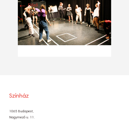
←
Előző
Színház
1065 Budapest,
Nagymező u. 11.