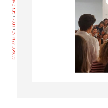
>
HÍREK
>
RADNÓTI SZÍNHÁZ