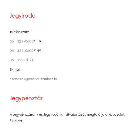
Jegyiroda
Telefonszám:
061 321-0600
/119
061 321-0600
/149
061 322-1071
E-mail:
szervezes@radnotiszinhaz.hu
Jegypénztár
A Jegypénztárunk és Jegyirodánk nyitvatartását megtalálja a Kapcsolat
fül alatt.