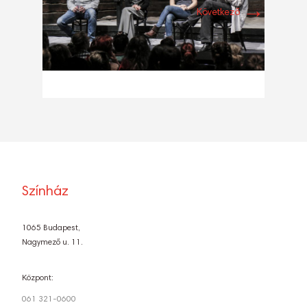
→
Következő
Színház
1065 Budapest,
Nagymező u. 11.
Központ:
061 321-0600