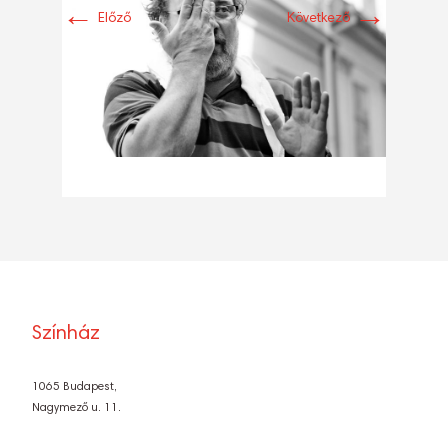
←
→
Előző
Következő
Színház
1065 Budapest,
Nagymező u. 11.