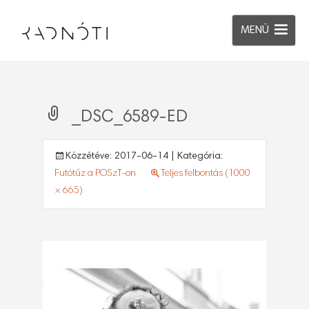
MENÜ
_DSC_6589-ED
Közzétéve:
2017-06-14
| Kategória:
Futótűz a POSzT-on
Teljes felbontás (1000
× 665)