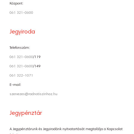
Központ:
061 321-0600
Jegyiroda
Telefonszám:
061 321-0600
/119
061 321-0600
/149
061 322-1071
E-mail:
szervezes@radnotiszinhaz.hu
Jegypénztár
A Jegypénztárunk és Jegyirodánk nyitvatartását megtalálja a Kapcsolat