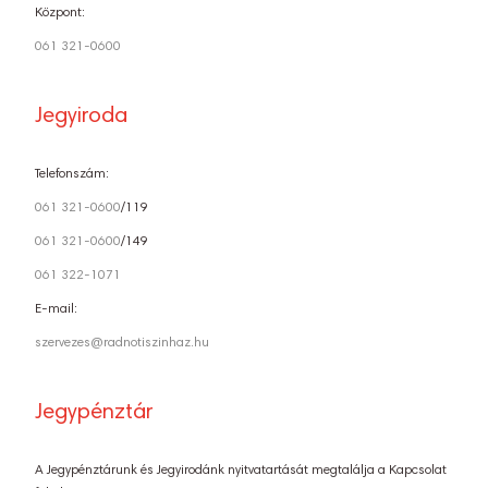
Központ:
061 321-0600
Jegyiroda
Telefonszám:
061 321-0600
/119
061 321-0600
/149
061 322-1071
E-mail:
szervezes@radnotiszinhaz.hu
Jegypénztár
A Jegypénztárunk és Jegyirodánk nyitvatartását megtalálja a Kapcsolat