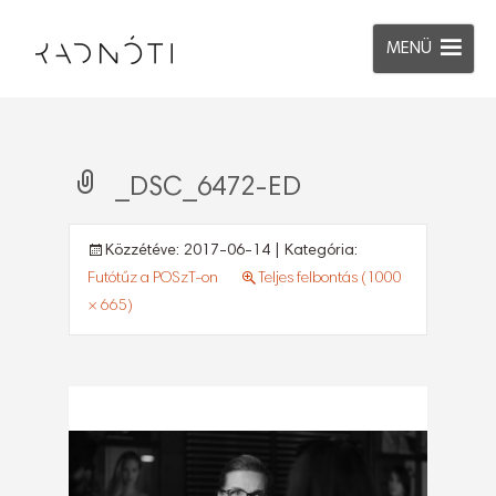
MENÜ
_DSC_6472-ED
Közzétéve:
2017-06-14
| Kategória:
Futótűz a POSzT-on
Teljes felbontás (1000
× 665)