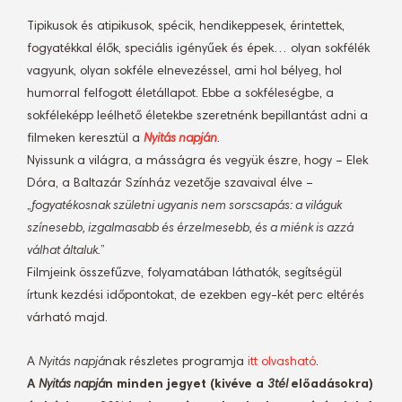
Tipikusok és atipikusok, spécik, hendikeppesek, érintettek,
fogyatékkal élők, speciális igényűek és épek… olyan sokfélék
vagyunk, olyan sokféle elnevezéssel, ami hol bélyeg, hol
humorral felfogott életállapot. Ebbe a sokféleségbe, a
sokféleképp leélhető életekbe szeretnénk bepillantást adni a
filmeken keresztül a
Nyitás napján
.
Nyissunk a világra, a másságra és vegyük észre, hogy – Elek
Dóra, a Baltazár Színház vezetője szavaival élve –
„
fogyatékosnak születni ugyanis nem sorscsapás: a világuk
színesebb, izgalmasabb és érzelmesebb, és a miénk is azzá
válhat általuk.
”
Filmjeink összefűzve, folyamatában láthatók, segítségül
írtunk kezdési időpontokat, de ezekben egy-két perc eltérés
várható majd.
A
Nyitás napjá
nak részletes programja
itt olvasható
.
A
Nyitás napjá
n minden jegyet (kivéve a
3tél
előadásokra)