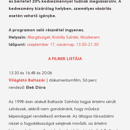
és bérletet 20% kedvezménnyel tudnak megvásárolni.
A
kedvezmény kizárólag helyben, személyes vásárlás
esetén vehető igénybe.
A programon való részvétel ingyenes.
Helyszín:
Margitsziget, Kristály Színtér
,
Moziterem
Időpont:
szeptember 17, vasárnap, 13.30-21.30
A FILMEK LISTÁJA
13.30 és 16.48 és 20.06
Világlátó Baltazár
| dokumentumfilm, 56 perc
rendező:
Elek Dóra
Az 1998-ban alakult Baltazár Színház tagjai értelmi sérült
színészek, akikről nem gondolnánk, hogy művészi
képességgel rendelkező emberek. Az átlagos társadalmi
nézet a fogyatékosságot selejtnek minősíti, az értelmi