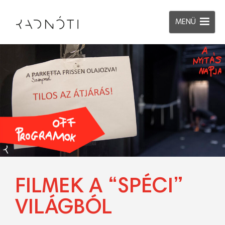
MENÜ
FILMEK A “SPÉCI”
VILÁGBÓL