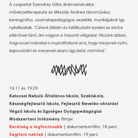
A csoportot Szendrey Gitta drámainstruktor,
művészetterapeuta és Mészöly Andrea táncművész,
koreográfus, szomatopedagógus vezették, munkájukról így
nyilatkoztak: “
Célunk láttatni és találkoztatni ezeket az elsőre
eltérőnek tűnő, ám nagyon is hasonló világokat. Hiszünk abban,
hogy ezzel másokat is inspirálhatunk arra, hogy merjenek nyitni,
kapcsolódni és merjenek utazni úgy belül, mint kívül.
”
16.11 és 19.29
Kalocsai Nebuló Általános Iskola, Szakiskola,
Készségfejlesztő Iskola, Fejlesztő Nevelés-oktatást
Végző Iskola és Egységes Gyógypedagógiai
Módszertani Intézmény
filmjei
Barátság a legfontosabb
| dokumentumfilm, 18 perc
Segíteni nektek
| dokumentumfilm, 19 perc