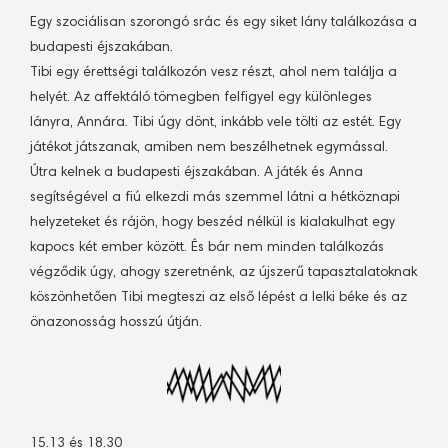
Egy szociálisan szorongó srác és egy siket lány találkozása a
budapesti éjszakában.
Tibi egy érettségi találkozón vesz részt, ahol nem találja a
helyét. Az affektáló tömegben felfigyel egy különleges
lányra, Annára. Tibi úgy dönt, inkább vele tölti az estét. Egy
játékot játszanak, amiben nem beszélhetnek egymással.
Útra kelnek a budapesti éjszakában. A játék és Anna
segítségével a fiú elkezdi más szemmel látni a hétköznapi
helyzeteket és rájön, hogy beszéd nélkül is kialakulhat egy
kapocs két ember között. És bár nem minden találkozás
végződik úgy, ahogy szeretnénk, az újszerű tapasztalatoknak
köszönhetően Tibi megteszi az első lépést a lelki béke és az
önazonosság hosszú útján.
15.13 és 18.30