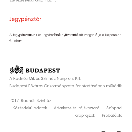
szervezes@radnotiszinhaz.hu
Jegypénztár
A Jegypénztárunk és Jegyirodánk nyitvatartását megtalálja a Kapcsolat
fül alatt.
A Radnóti Miklós Színház Nonprofit Kft.
Budapest Főváros Önkormányzata fenntartásában működik.
2017. Radnóti Színház
Közérdekű adatok
Adatkezelési tájékoztató
Színpadi
alaprajzok
Próbatábla