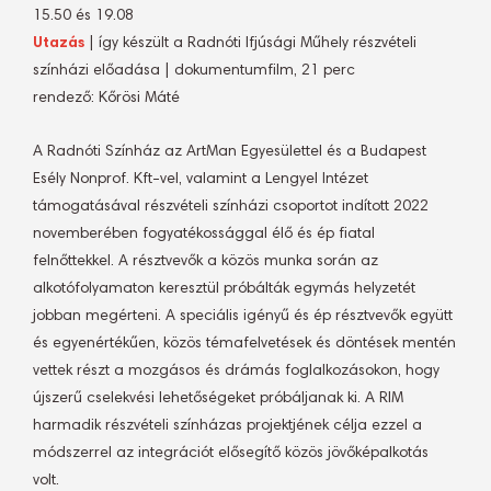
15.50 és 19.08
Utazás
| így készült a Radnóti Ifjúsági Műhely részvételi
színházi előadása | dokumentumfilm, 21 perc
rendező: Kőrösi Máté
A Radnóti Színház az ArtMan Egyesülettel és a Budapest
Esély Nonprof. Kft-vel, valamint a Lengyel Intézet
támogatásával részvételi színházi csoportot indított 2022
novemberében fogyatékossággal élő és ép fiatal
felnőttekkel. A résztvevők a közös munka során az
alkotófolyamaton keresztül próbálták egymás helyzetét
jobban megérteni. A speciális igényű és ép résztvevők együtt
és egyenértékűen, közös témafelvetések és döntések mentén
vettek részt a mozgásos és drámás foglalkozásokon, hogy
újszerű cselekvési lehetőségeket próbáljanak ki. A RIM
harmadik részvételi színházas projektjének célja ezzel a
módszerrel az integrációt elősegítő közös jövőképalkotás
volt.