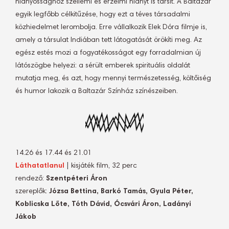
hiányossághoz szellemi és érzelmi hiányt is társít. A Baltazár
egyik legfőbb célkitűzése, hogy ezt a téves társadalmi
közhiedelmet lerombolja. Erre vállalkozik Elek Dóra filmje is,
amely a társulat Indiában tett látogatását örökíti meg. Az
egész estés mozi a fogyatékosságot egy forradalmian új
látószögbe helyezi: a sérült emberek spirituális oldalát
mutatja meg, és azt, hogy mennyi természetesség, költőiség
és humor lakozik a Baltazár Színház színészeiben.
14.26 és 17.44 és 21.01
Láthatatlanul
| kisjáték film, 32 perc
rendező:
Szentpéteri Áron
szereplők:
Józsa Bettina, Barkó Tamás, Gyula Péter,
Koblicska Lőte, Tóth Dávid, Ócsvári Áron, Ladányi
Jákob