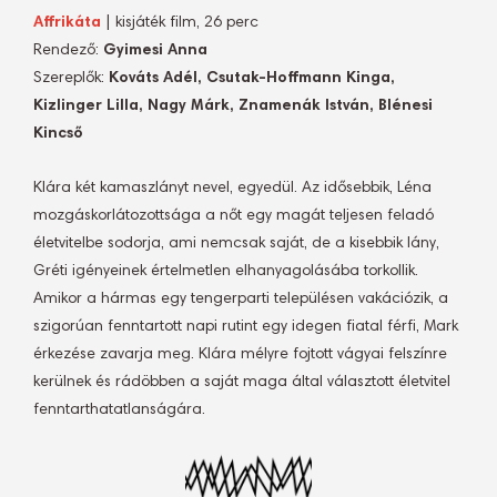
Affrikáta
| kisjáték film, 26 perc
Rendező:
Gyimesi Anna
Szereplők:
Kováts Adél, Csutak-Hoffmann Kinga,
Kizlinger Lilla, Nagy Márk, Znamenák István, Blénesi
Kincső
Klára két kamaszlányt nevel, egyedül. Az idősebbik, Léna
mozgáskorlátozottsága a nőt egy magát teljesen feladó
életvitelbe sodorja, ami nemcsak saját, de a kisebbik lány,
Gréti igényeinek értelmetlen elhanyagolásába torkollik.
Amikor a hármas egy tengerparti településen vakációzik, a
szigorúan fenntartott napi rutint egy idegen fiatal férfi, Mark
érkezése zavarja meg. Klára mélyre fojtott vágyai felszínre
kerülnek és rádöbben a saját maga által választott életvitel
fenntarthatatlanságára.