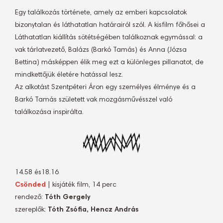
Egy találkozás története, amely az emberi kapcsolatok
bizonytalan és láthatatlan határairól szól. A kisfilm főhősei a
Láthatatlan kiállítás sötétségében találkoznak egymással: a
vak tárlatvezető, Balázs (Barkó Tamás) és Anna (Józsa
Bettina) másképpen élik meg ezt a különleges pillanatot, de
mindkettőjük életére hatással lesz.
Az alkotást Szentpéteri Áron egy személyes élménye és a
Barkó Tamás született vak mozgásművésszel való
találkozása inspirálta.
14.58 és18.16
Csönded
| kisjáték film, 14 perc
rendező:
Tóth Gergely
szereplők:
Tóth Zsófia, Hencz András