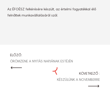
Az ÉFOÉSZ felkérésére készült, az értelmi fogyatékkal élő
felnőttek munkavállalásáról szól.
BEJEGYZÉS
ELŐZŐ:
ÖRÖMZENE A NYITÁS NAPJÁNAK ESTÉJÉN
NAVIGÁCIÓ
KÖVETKEZŐ :
KÉSZÜLÜNK A NOVEMBERRE