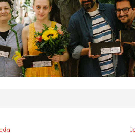
roda
J