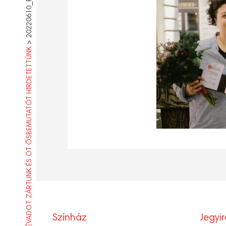
>
ÉVADOT ZÁRTUNK ÉS ÖT ŐSBEMUTATÓT HIRDETETTÜNK
Színház
Jegyi