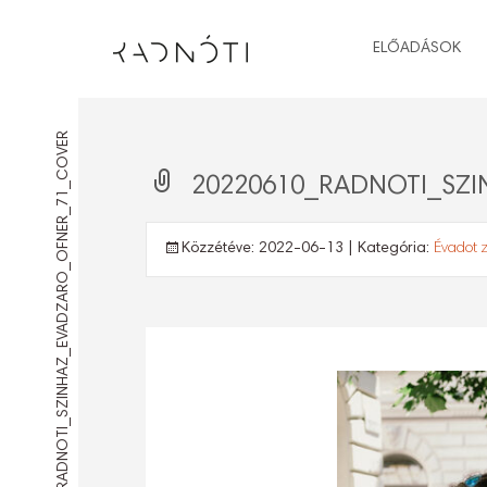
ELŐADÁSOK
20220610_RADNOTI_SZINHAZ_EVADZARO_OFNER_71_COVER
20220610_RADNOTI_SZ
Közzétéve:
2022-06-13
| Kategória:
Évadot z