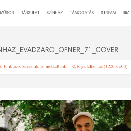
MŰSOR
TÁRSULAT
SZÍNHÁZ
TÁMOGATÁS
STREAM
RIM
INHAZ_EVADZARO_OFNER_71_COVER
ártunk és öt ősbemutatót hirdetettünk
Teljes felbontás (1200 × 600)