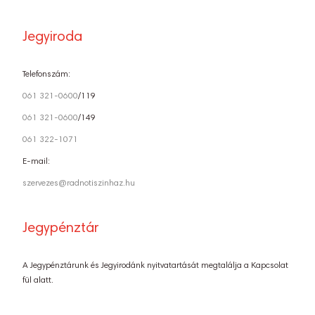
Jegyiroda
Telefonszám:
061 321-0600
/119
061 321-0600
/149
061 322-1071
E-mail:
szervezes@radnotiszinhaz.hu
Jegypénztár
A Jegypénztárunk és Jegyirodánk nyitvatartását megtalálja a Kapcsolat
fül alatt.