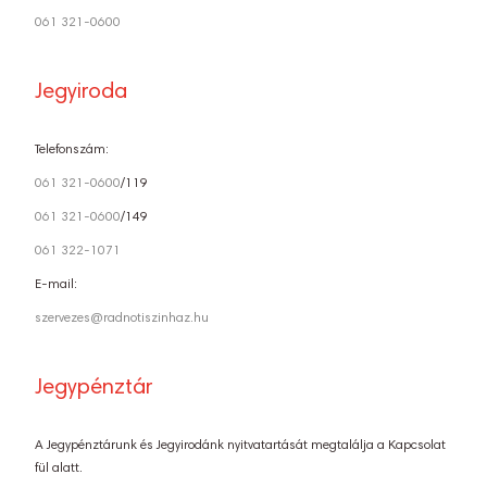
061 321-0600
Jegyiroda
Telefonszám:
061 321-0600
/119
061 321-0600
/149
061 322-1071
E-mail:
szervezes@radnotiszinhaz.hu
Jegypénztár
A Jegypénztárunk és Jegyirodánk nyitvatartását megtalálja a Kapcsolat
fül alatt.