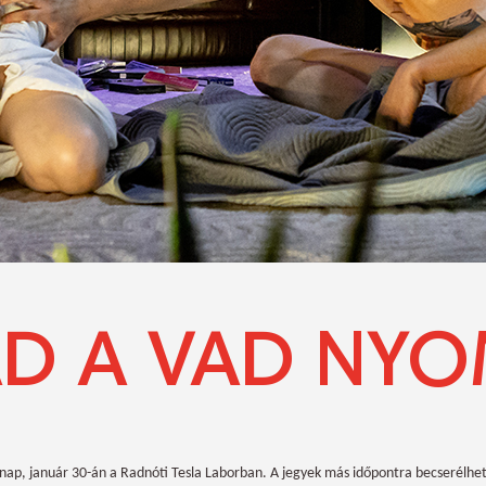
D A VAD NY
nap, január 30-án a Radnóti Tesla Laborban. A jegyek más időpontra becserélhet