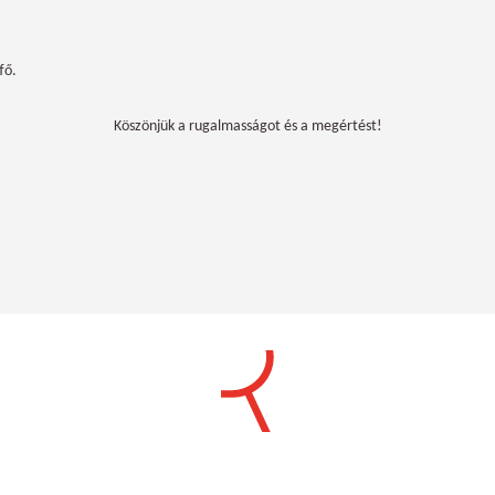
fő.
Köszönjük a rugalmasságot és a megértést!
S
Ó