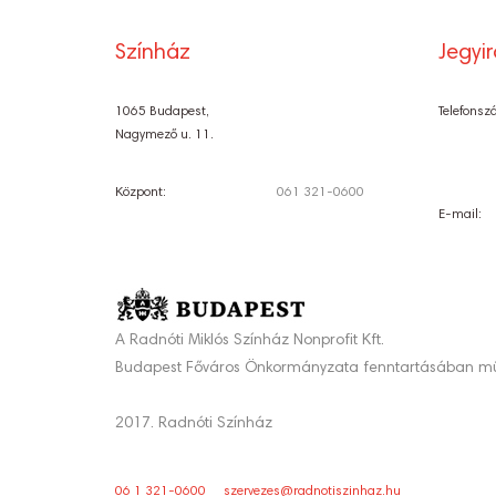
Színház
Jegyi
1065 Budapest,
Telefonsz
Nagymező u. 11.
Központ:
061 321-0600
E-mail:
A Radnóti Miklós Színház Nonprofit Kft.
Budapest Főváros Önkormányzata fenntartásában mű
2017. Radnóti Színház
06 1 321-0600
szervezes@radnotiszinhaz.hu