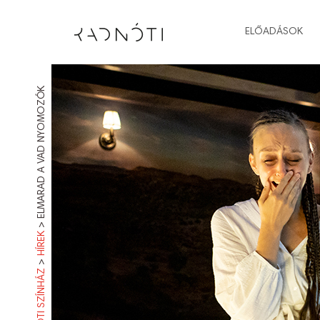
ELŐADÁSOK
ELMARAD A VAD NYOMOZÓK
>
HÍREK
>
RADNÓTI SZÍNHÁZ