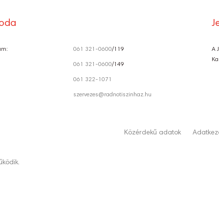
roda
J
ám:
061 321-0600
/119
A 
Ka
061 321-0600
/149
061 322-1071
szervezes@radnotiszinhaz.hu
Közérdekű adatok
Adatkeze
ködik.