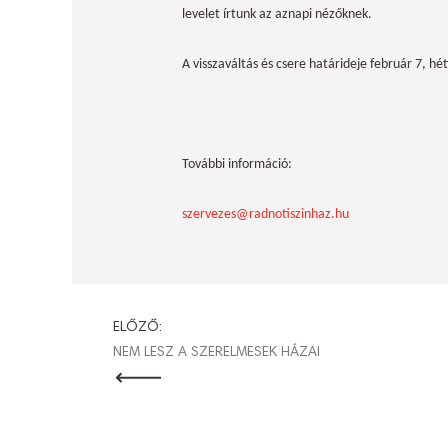
levelet írtunk az aznapi nézőknek.
A visszaváltás és csere határideje február 7, hét
További információ:
szervezes@radnotiszinhaz.hu
BEJEGYZÉ
ELŐZŐ:
NEM LESZ A SZERELMESEK HÁZAI
NAVIGÁCI