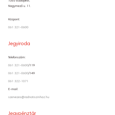
1065 Budapest,
Nagymező u. 11.
Központ:
061 321-0600
Jegyiroda
Telefonszám:
061 321-0600
/119
061 321-0600
/149
061 322-1071
E-mail:
szervezes@radnotiszinhaz.hu
Jegypénztár