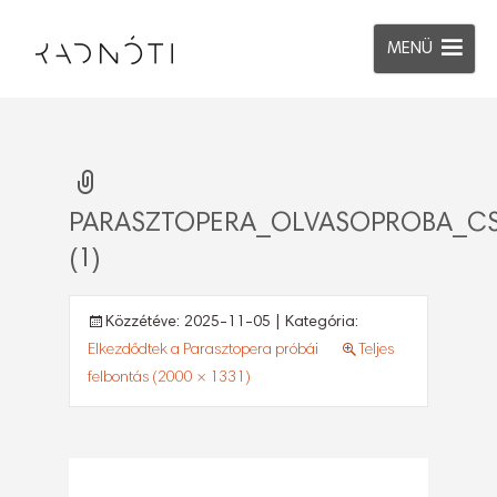
MENÜ
PARASZTOPERA_OLVASOPROBA_C
(1)
Közzétéve:
2025-11-05
| Kategória:
Elkezdődtek a Parasztopera próbái
Teljes
felbontás (2000 × 1331)