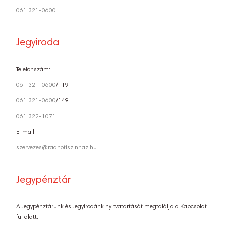
061 321-0600
Jegyiroda
Telefonszám:
061 321-0600
/119
061 321-0600
/149
061 322-1071
E-mail:
szervezes@radnotiszinhaz.hu
Jegypénztár
A Jegypénztárunk és Jegyirodánk nyitvatartását megtalálja a Kapcsolat
fül alatt.