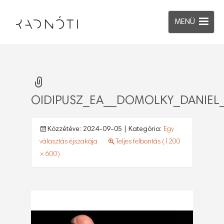
MENÜ
OIDIPUSZ_EA__DOMOLKY_DANIEL_
Közzétéve:
2024-09-05
| Kategória:
Egy
választás éjszakája
Teljes felbontás (1200
× 600)