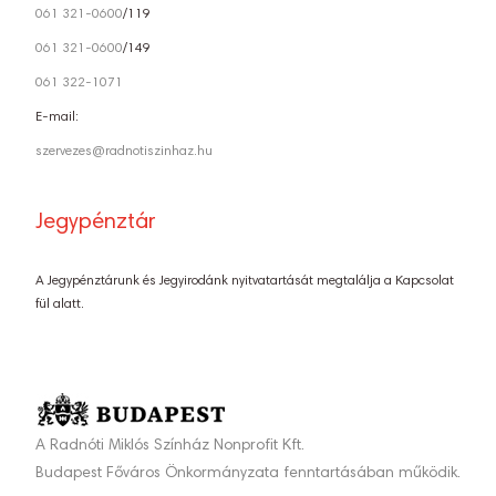
061 321-0600
/119
061 321-0600
/149
061 322-1071
E-mail:
szervezes@radnotiszinhaz.hu
Jegypénztár
A Jegypénztárunk és Jegyirodánk nyitvatartását megtalálja a Kapcsolat
fül alatt.
A Radnóti Miklós Színház Nonprofit Kft.
Budapest Főváros Önkormányzata fenntartásában működik.