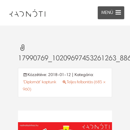
MENÜ
17990769_10209697453261263_88
Közzétéve:
2018-01-12
| Kategória:
‘Diplomát’ kaptunk
Teljes felbontás (685 ×
960)