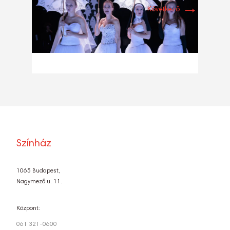
→
Következő
Színház
1065 Budapest,
Nagymező u. 11.
Központ:
061 321-0600