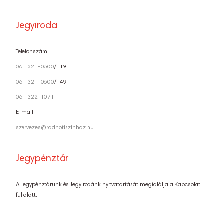
Jegyiroda
Telefonszám:
061 321-0600
/119
061 321-0600
/149
061 322-1071
E-mail:
szervezes@radnotiszinhaz.hu
Jegypénztár
A Jegypénztárunk és Jegyirodánk nyitvatartását megtalálja a Kapcsolat
fül alatt.