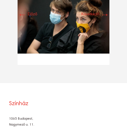
←
→
Előző
Következő
Színház
1065 Budapest,
Nagymező u. 11.