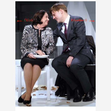
←
→
Előző
Következő