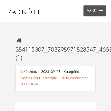
MENÜ
384115307_703298971828547_466
(1)
Közzétéve:
2023-09-25
| Kategória:
Csomós Marit köszöntjük
Teljes felbontás
(800 × 1049)