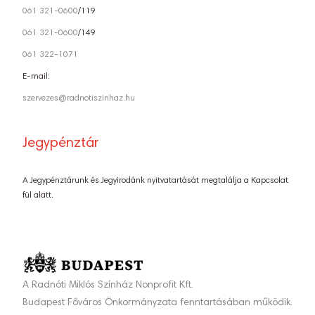
061 321-0600
/119
061 321-0600
/149
061 322-1071
E-mail:
szervezes@radnotiszinhaz.hu
Jegypénztár
A Jegypénztárunk és Jegyirodánk nyitvatartását megtalálja a Kapcsolat
fül alatt.
A Radnóti Miklós Színház Nonprofit Kft.
Budapest Főváros Önkormányzata fenntartásában működik.