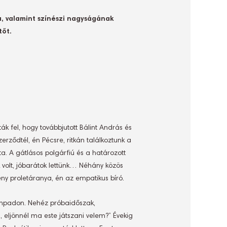
a, valamint színészi nagyságának
tőt.
k fel, hogy továbbjutott Bálint András és
ződtél, én Pécsre, ritkán találkoztunk a
a. A gátlásos polgárfiú és a határozott
 volt, jóbarátok lettünk… Néhány közös
ény proletáranya, én az empatikus bíró.
zínpadon. Nehéz próbaidőszak,
, eljönnél ma este játszani velem?” Évekig