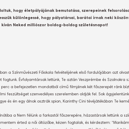
doltuk, hogy életpályájának bemutatása, szerepeinek felsorolás
esszük különlegessé, hogy pályatársai, barátai írnak neki köszön
 kíván Neked milliószor boldog-boldog születésnapot!
n a Színművészeti Főiskola felvételijének első fordulójában azt olvastá
ogtunk. Évfolyamtársak lettünk, Te aztán Veszprémbe és Szolnokra szer
 perc a befejezetlen mondatból című filmjének két főszerepét ránk bízt
i feszültséget szenvedélyes szerelemben oldják fel. Sok ágyjelentünk
gye és én egy álnok osztrák spion, Karinthy Cini tévéjátékában Te kem
dnótiba a Nem félünk a farkastól főszerepére, házastársak lettünk a s
fölmentem érted a női öltözőbe, kézen fogtalak, és kérdeztem: “Marikám