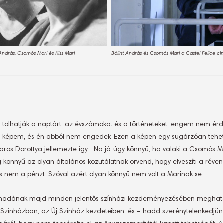
 András, Csomós Mari és Kiss Mari
Bálint András és Csomós Mari a Castel Felice c
olhatják a naptárt, az évszámokat és a történeteket, engem nem érd
i képem, és én abból nem engedek. Ezen a képen egy sugárzóan tehet
os Dorottya jellemezte így: „Na jó, úgy könnyű, ha valaki a Csomós Mari
eg könnyű az olyan általános közutálatnak örvend, hogy elveszíti a rév
és nem a pénzt. Szóval azért olyan könnyű nem volt a Marinak se.
madának majd minden jelentős színházi kezdeményezésében meghatároz
f Színházban, az Új Színház kezdeteiben, és – hadd szerénytelenkedj