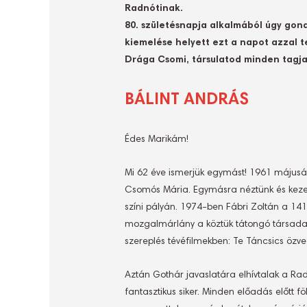
Radnótinak.
80. születésnapja alkalmából úgy gon
kiemelése helyett ezt a napot azzal t
Drága Csomi, társulatod minden tagja
BÁLINT ANDRÁS
Édes Marikám!
Mi 62 éve ismerjük egymást! 1961 májusába
Csomós Mária. Egymásra néztünk és kezet f
színi pályán. 1974-ben Fábri Zoltán a 141
mozgalmárlány a köztük tátongó társadalm
szereplés tévéfilmekben: Te Táncsics özve
Aztán Gothár javaslatára elhívtalak a Ra
fantasztikus siker. Minden előadás előtt 