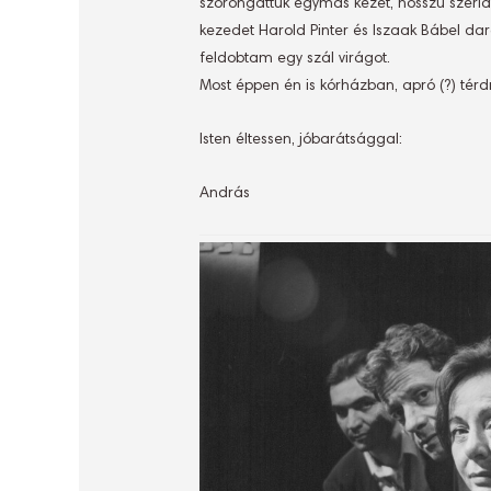
szorongattuk egymás kezét, hosszú szériá
kezedet Harold Pinter és Iszaak Bábel da
feldobtam egy szál virágot.
Most éppen én is kórházban, apró (?) té
Isten éltessen, jóbarátsággal:
András