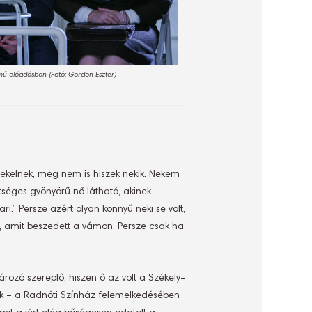
ímű előadásban (Fotó: Gordon Eszter)
ekelnek, meg nem is hiszek nekik. Nekem
séges gyönyörű nő látható, akinek
.” Persze azért olyan könnyű neki se volt,
en, amit beszedett a vámon. Persze csak ha
ó szereplő, hiszen ő az volt a Székely-
ünk – a Radnóti Színház felemelkedésében