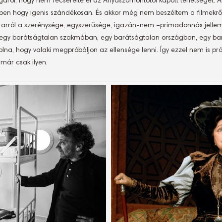
áról, hogy nem fecsérelte el az Anyaszomorítótól kapott tehetségét. 
ppen hogy igenis szándékosan. És akkor még nem beszéltem a filmekr
 arról a szerénysége, egyszerűsége, igazán-nem –primadonnás jelle
tt egy barátságtalan szakmában, egy barátságtalan országban, egy bar
 volna, hogy valaki megpróbáljon az ellensége lenni. Így ezzel nem is pr
 már csak ilyen.