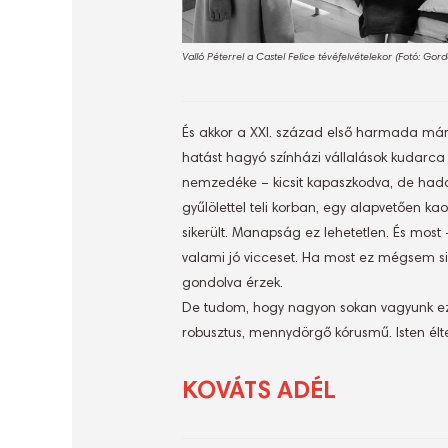
Valló Péterrel a Castel Felice tévéfelvételekor (Fotó: Gord
És akkor a XXI. század első harmada már k
hatást hagyó színházi vállalások kudarca
nemzedéke – kicsit kapaszkodva, de hadd
gyűlölettel teli korban, egy alapvetően ka
sikerült. Manapság ez lehetetlen. És most
valami jó vicceset. Ha most ez mégsem si
gondolva érzek.
De tudom, hogy nagyon sokan vagyunk ezz
robusztus, mennydörgő kórusmű. Isten élt
KOVÁTS ADÉL