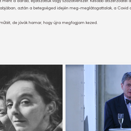
t ment a darab, eljátszottuk vagy százötvenszer. Később átszerződtél
rabjában, aztán a betegséged idején meg-meglátogattalak, a Covid al
rdműtét, de jövök hamar, hogy újra megfogjam kezed.