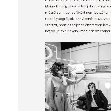
is, akkor az azért büszkén mondhatja mag
Marinak, nagy szétszórtságában, vagy é
másról sem, de legfőként nem beszéltem
személyiségről, aki annyi barátot szerze
szerzett, mert az teljesen érthetetlen lett
hát volt is mit irigyelni, meg hát az ember