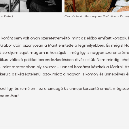
on Eszter)
Csomós Mari a Bunburyben (Fotó: Koncz Zsuzsa
oránt sem volt olyan szeretetreméltó, mint az előbb említett korszak. 
 Gábor után bizonyosan a Marit érintette a legmélyebben. És mégis! Ha
 soroljam saját magam is hozzájuk – még így is nagyon szerencsésne
otikus, változó politikai berendezkedésben átvészeltük. Nem mindig lehet
 – mint mostanában oly sokszor – ünnepi irományt készítek a Mariról. 
került, az kétségtelenül azok miatt a nagyon is komoly és ünnepélyes 
el így, és remélem, ez a cincogó kis ünnepi köszöntő emiatt mégiscs
essen Mari!