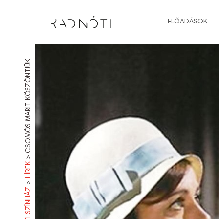
ELŐADÁSOK
CSOMÓS MARIT KÖSZÖNTJÜK
>
HÍREK
>
RADNÓTI SZÍNHÁZ