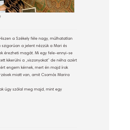
)
Hiszen a Székely féle nagy, múlhatatlan
 szigorúan a jelent nézzük a Mari és
k érezheti magát. Mi egy fele-ennyi-se
ett kikerülni a „viszonyokat” de néha azért
Azért engem kérnek, mert én majd írok
érzések miatt van, amit Csomós Marira
ak úgy szólal meg majd, mint egy