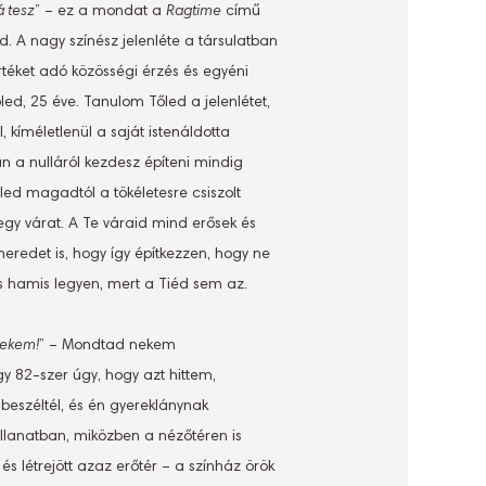
 tesz
” – ez a mondat a
Ragtime
című
. A nagy színész jelenléte a társulatban
éket adó közösségi érzés és egyéni
őled, 25 éve. Tanulom Tőled a jelenlétet,
 kíméletlenül a saját istenáldotta
 a nulláról kezdesz építeni mindig
ed magadtól a tökéletesre csiszolt
egy várat. A Te váraid mind erősek és
neredet is, hogy így építkezzen, hogy ne
s hamis legyen, mert a Tiéd sem az.
 nekem!
” – Mondtad nekem
y 82-szer úgy, hogy azt hittem,
beszéltél, és én gyereklánynak
lanatban, miközben a nézőtéren is
s létrejött azaz erőtér – a színház örök