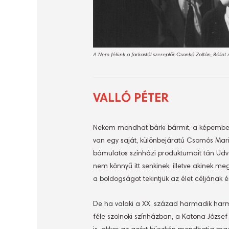
A Nem félünk a farkastól szereplői: Csankó Zoltán, Bálint
VALLÓ PÉTER
Nekem mondhat bárki bármit, a képembe t
van egy saját, különbejáratú Csomós Mar
bámulatos színházi produktumait tán Udvar
nem könnyű itt senkinek, illetve akinek m
a boldogságot tekintjük az élet céljának 
De ha valaki a XX. század harmadik har
féle szolnoki színházban, a Katona Józse