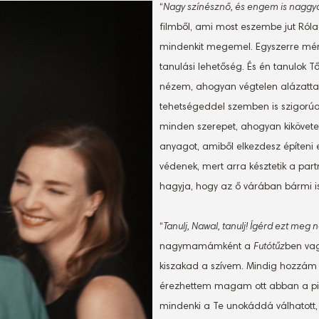
“
Nagy színésznő, és engem is naggyá
filmből, ami most eszembe jut Rólad
mindenkit megemel. Egyszerre mért
tanulási lehetőség. És én tanulok T
nézem, ahogyan végtelen alázattal,
tehetségeddel szemben is szigorúan
minden szerepet, ahogyan kikövetel
anyagot, amiből elkezdesz építeni 
védenek, mert arra késztetik a part
hagyja, hogy az ő várában bármi i
“
Tanulj, Nawal, tanulj! Ígérd ezt meg
nagymamámként a
Futótűz
ben vag
kiszakad a szívem. Mindig hozzám 
érezhettem magam ott abban a pil
mindenki a Te unokáddá válhatott, é