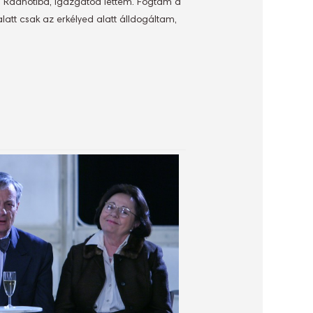
 a Radnótiba, igazgatód lettem. Fogtam a
att csak az erkélyed alatt álldogáltam,