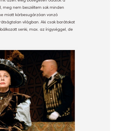
Amit azért elég bőségesen odatolt a
ől, meg nem beszéltem sok minden
me miatt körbesugárzóan vonzó
átságtalan világban. Aki csak barátokat
óbálkozott senki, max. az írigységgel, de