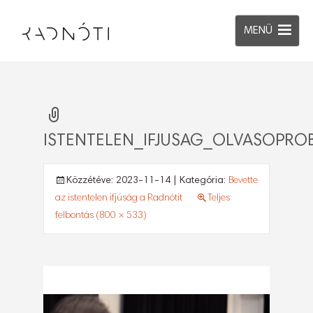
MENÜ
ISTENTELEN_IFJUSAG_OLVASOPRO
Közzétéve:
2023-11-14
| Kategória:
Bevette
az istentelen ifjúság a Radnótit
Teljes
felbontás (800 × 533)