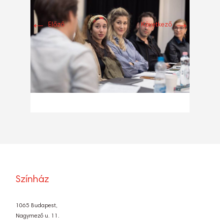
←
→
Előző
Következő
Színház
1065 Budapest,
Nagymező u. 11.