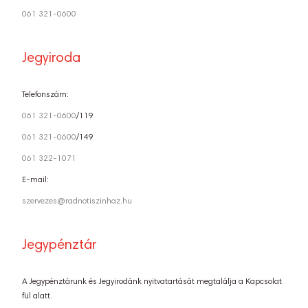
061 321-0600
Jegyiroda
Telefonszám:
061 321-0600
/119
061 321-0600
/149
061 322-1071
E-mail:
szervezes@radnotiszinhaz.hu
Jegypénztár
A Jegypénztárunk és Jegyirodánk nyitvatartását megtalálja a Kapcsolat
fül alatt.