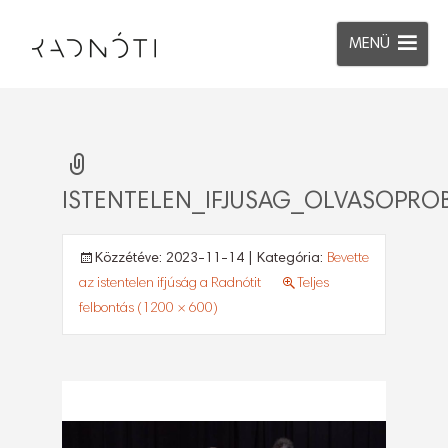
MENÜ
ISTENTELEN_IFJUSAG_OLVASOPRO
Közzétéve:
2023-11-14
| Kategória:
Bevette
az istentelen ifjúság a Radnótit
Teljes
felbontás (1200 × 600)