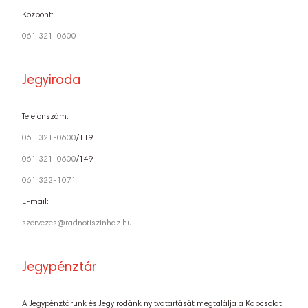
Központ:
061 321-0600
Jegyiroda
Telefonszám:
061 321-0600
/119
061 321-0600
/149
061 322-1071
E-mail:
szervezes@radnotiszinhaz.hu
Jegypénztár
A Jegypénztárunk és Jegyirodánk nyitvatartását megtalálja a Kapcsolat