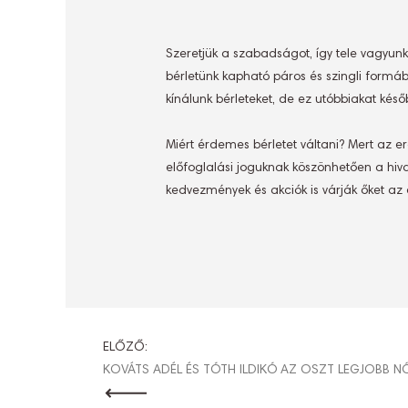
Szeretjük a szabadságot, így tele vagyun
bérletünk kapható páros és szingli formáb
kínálunk bérleteket, de ez utóbbiakat kés
Miért érdemes bérletet váltani? Mert az e
előfoglalási joguknak köszönhetően a hiva
kedvezmények és akciók is várják őket az
BEJEGYZÉ
ELŐZŐ:
KOVÁTS ADÉL ÉS TÓTH ILDIKÓ AZ OSZT LEGJOBB N