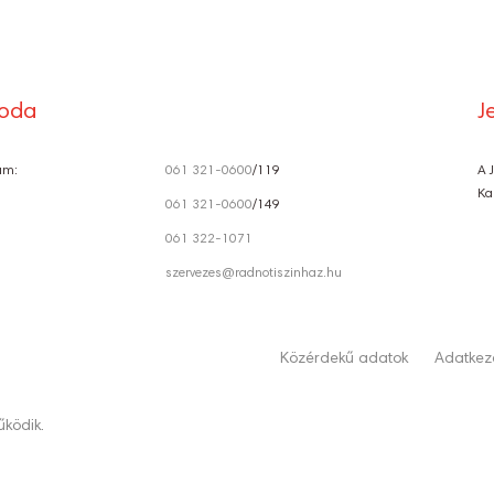
Ó
roda
J
ám:
061 321-0600
/119
A 
Ka
061 321-0600
/149
061 322-1071
szervezes@radnotiszinhaz.hu
Közérdekű adatok
Adatkeze
ködik.