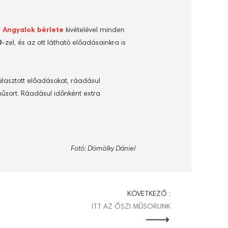
.
Angyalok bérlete
kivételével minden
0
-zel, és az ott látható előadásainkra is
lasztott előadásokat, ráadásul
műsort. Ráadásul időnként extra
Fotó: Dömölky Dániel
KÖVETKEZŐ :
ITT AZ ŐSZI MŰSORUNK