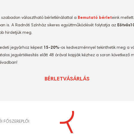
k szabadon választható bérletkínálattal a
Bemutató bérlet
eink mellett
an is. A Radnóti Színház sikeres együttműködését folytatja az
Eötvös1
őbb hirdetjük meg.
redeti jegyárhoz képest
15-20%
-os kedvezménnyel tekinthetik meg a vá
talos jegyértékesítés előtt 48 órával kapják kézhez a soron következő 
 évadban!
BÉRLETVÁSÁRLÁS
S
ŐI FŐSZEREPLŐI