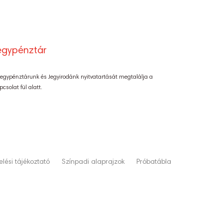
egypénztár
Jegypénztárunk és Jegyirodánk nyitvatartását megtalálja a
pcsolat fül alatt.
lési tájékoztató
Színpadi alaprajzok
Próbatábla