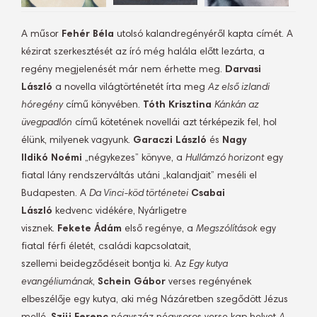
A műsor
Fehér Béla
utolsó kalandregényéről kapta címét. A
kézirat szerkesztését az író még halála előtt lezárta, a
regény megjelenését már nem érhette meg.
Darvasi
László
a novella világtörténetét írta meg
Az első izlandi
hóregény
című könyvében.
Tóth Krisztina
Kánkán az
üvegpadlón
című kötetének novellái azt térképezik fel, hol
élünk, milyenek vagyunk.
Garaczi László
és
Nagy
Ildikó
Noémi
„négykezes” könyve, a
Hullámzó horizont
egy
fiatal lány rendszerváltás utáni „kalandjait” meséli el
Budapesten. A
Da Vinci-köd történetei
Csabai
László
kedvenc vidékére, Nyárligetre
visznek.
Fekete Ádám
első regénye, a
Megszólítások
egy
fiatal férfi életét, családi kapcsolatait,
szellemi beidegződéseit bontja ki. Az
Egy kutya
evangéliumának
,
Schein Gábor
verses regényének
elbeszélője egy kutya, aki még Názáretben szegődött Jézus