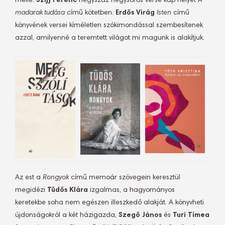
mellé.
Szijj Ferenc
négyszáz négysoros verse kap helyet
A
madarak tudása
című kötetben.
Erdős Virág
Isten
című
könyvének versei kíméletlen szókimondással szembesítenek
azzal, amilyenné a teremtett világot mi magunk is alakítjuk.
Az est a
Rongyok
című memoár szövegein keresztül
megidézi
Tüdős Klára
izgalmas, a hagyományos
keretekbe soha nem egészen illeszkedő alakját. A könyvheti
újdonságokról a két házigazda,
Szegő János
és
Turi Tímea