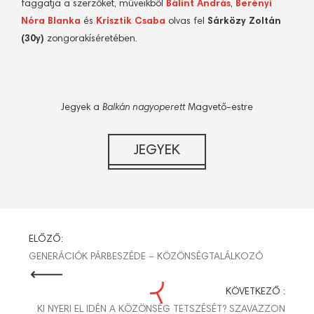
faggatja a szerzőket, műveikből
Bálint András
,
Berényi
Nóra Blanka
és
Krisztik Csaba
olvas fel
Sárközy Zoltán
(30y)
zongorakíséretében.
Jegyek a
Balkán nagyoperett
Magvető-estre
BEJEGYZÉS
ELŐZŐ:
GENERÁCIÓK PÁRBESZÉDE – KÖZÖNSÉGTALÁLKOZÓ
NAVIGÁCIÓ
KÖVETKEZŐ :
KI NYERI EL IDÉN A KÖZÖNSÉG TETSZÉSÉT? SZAVAZZON