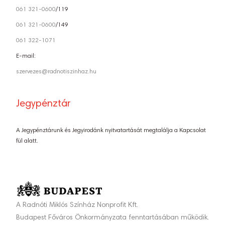
061 321-0600
/119
061 321-0600
/149
061 322-1071
E-mail:
szervezes@radnotiszinhaz.hu
Jegypénztár
A Jegypénztárunk és Jegyirodánk nyitvatartását megtalálja a Kapcsolat
fül alatt.
A Radnóti Miklós Színház Nonprofit Kft.
Budapest Főváros Önkormányzata fenntartásában működik.