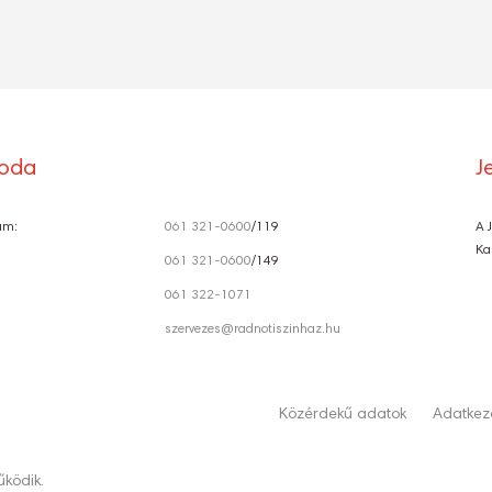
roda
J
ám:
061 321-0600
/119
A 
Ka
061 321-0600
/149
061 322-1071
szervezes@radnotiszinhaz.hu
Közérdekű adatok
Adatkeze
ködik.