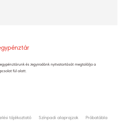
egypénztár
Jegypénztárunk és Jegyirodánk nyitvatartását megtalálja a
pcsolat fül alatt.
lési tájékoztató
Színpadi alaprajzok
Próbatábla