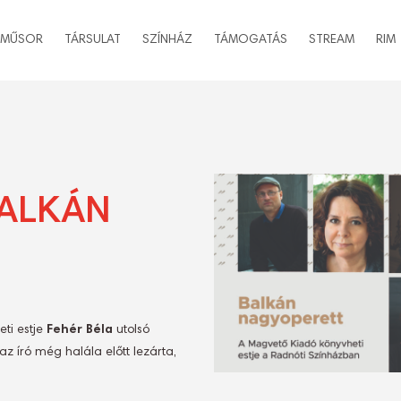
MŰSOR
TÁRSULAT
SZÍNHÁZ
TÁMOGATÁS
STREAM
RIM
BALKÁN
ti estje
Fehér Béla
utolsó
az író még halála előtt lezárta,