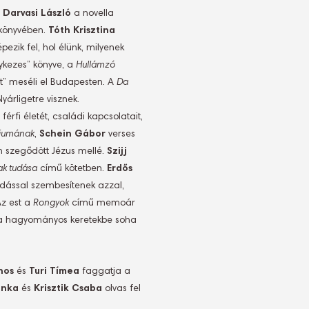
.
Darvasi László
a novella
könyvében.
Tóth Krisztina
pezik fel, hol élünk, milyenek
kezes” könyve, a
Hullámzó
it” meséli el Budapesten. A
Da
yárligetre visznek.
 férfi életét, családi kapcsolatait,
liumának
,
Schein Gábor
verses
n szegődött Jézus mellé.
Szijj
k tudása
című kötetben.
Erdős
dással szembesítenek azzal,
Az est a
Rongyok
című memoár
a hagyományos keretekbe soha
nos
és
Turi Tímea
faggatja a
anka
és
Krisztik Csaba
olvas fel