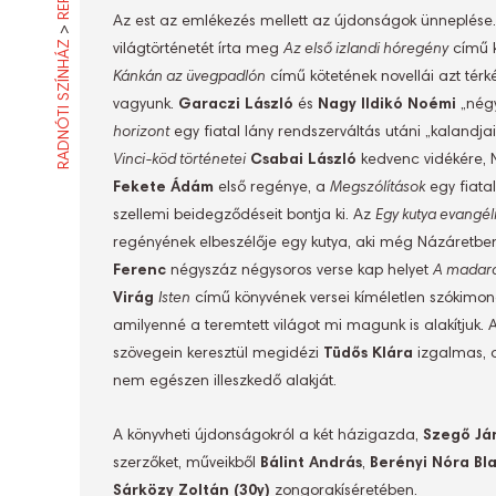
Az est az emlékezés mellett az újdonságok ünneplése
>
RADNÓTI SZÍNHÁZ
világtörténetét írta meg
Az első izlandi hóregény
című 
Kánkán az üvegpadlón
című kötetének novellái azt térké
vagyunk.
Garaczi László
és
Nagy Ildikó Noémi
„négy
horizont
egy fiatal lány rendszerváltás utáni „kalandja
Vinci-köd történetei
Csabai László
kedvenc vidékére, N
Fekete Ádám
első regénye, a
Megszólítások
egy fiatal
szellemi beidegződéseit bontja ki. Az
Egy kutya evangé
regényének elbeszélője egy kutya, aki még Názáretbe
Ferenc
négyszáz négysoros verse kap helyet
A madara
Virág
Isten
című könyvének versei kíméletlen szókimon
amilyenné a teremtett világot mi magunk is alakítjuk. 
szövegein keresztül megidézi
Tüdős Klára
izgalmas, 
nem egészen illeszkedő alakját.
A könyvheti újdonságokról a két házigazda,
Szegő Já
szerzőket, műveikből
Bálint András
,
Berényi Nóra Bl
Sárközy Zoltán (30y)
zongorakíséretében.