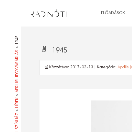
ELŐADÁSOK
1945
>
1945
ÁPRILISI JEGYVÁSÁRLÁS
Közzétéve:
2017-02-13
| Kategória:
Áprilisi
>
HÍREK
>
RADNÓTI SZÍNHÁZ