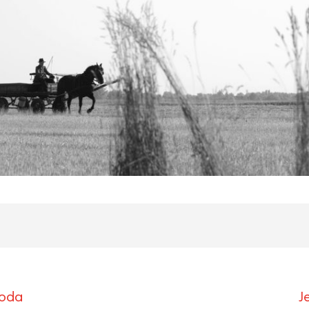
roda
J