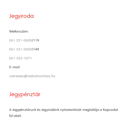
Jegyiroda
Telefonszám:
061 321-0600
/119
061 321-0600
/149
061 322-1071
E-mail:
szervezes@radnotiszinhaz.hu
Jegypénztár
A Jegypénztárunk és Jegyirodánk nyitvatartását megtalálja a Kapcsolat
fül alatt.