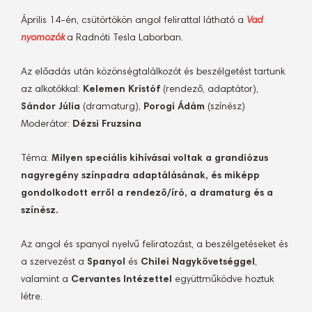
Április 14-én, csütörtökön angol felirattal látható a
Vad
nyomozók
a Radnóti Tesla Laborban.
Az előadás után közönségtalálkozót és beszélgetést tartunk
az alkotókkal:
Kelemen Kristóf
(rendező, adaptátor),
Sándor Júlia
(dramaturg),
Porogi Ádám
(színész)
Moderátor:
Dézsi Fruzsina
Téma:
Milyen speciális kihívásai voltak a grandiózus
nagyregény színpadra adaptálásának, és miképp
gondolkodott erről a rendező/író, a dramaturg és a
színész.
Az angol és spanyol nyelvű feliratozást, a beszélgetéseket és
a szervezést a
Spanyol
és
Chilei Nagykövetséggel
,
valamint a
Cervantes Intézettel
együttműködve hoztuk
létre.