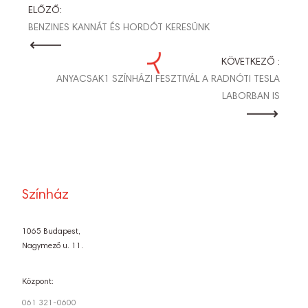
BEJEGYZÉS
ELŐZŐ:
BENZINES KANNÁT ÉS HORDÓT KERESÜNK
NAVIGÁCIÓ
KÖVETKEZŐ :
ANYACSAK1 SZÍNHÁZI FESZTIVÁL A RADNÓTI TESLA
LABORBAN IS
Színház
1065 Budapest,
Nagymező u. 11.
Központ:
061 321-0600