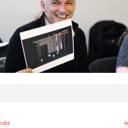
roda
J