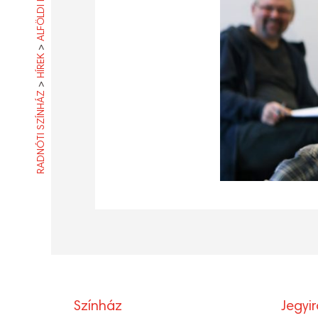
>
HÍREK
>
RADNÓTI SZÍNHÁZ
Színház
Jegyi