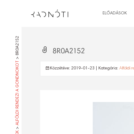
ELŐADÁSOK
8R0A2152
8R0A2152
>
ALFÖLDI RENDEZI A GONDNOKOT
Közzétéve:
2019-01-23
| Kategória:
Alföldi 
>