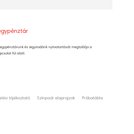
egypénztár
Jegypénztárunk és Jegyirodánk nyitvatartását megtalálja a
pcsolat fül alatt.
lési tájékoztató
Színpadi alaprajzok
Próbatábla