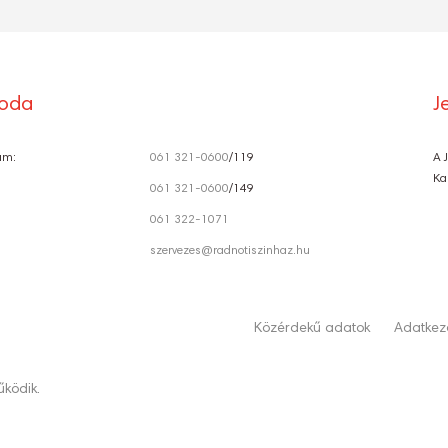
roda
J
ám:
061 321-0600
/119
A 
Ka
061 321-0600
/149
061 322-1071
szervezes@radnotiszinhaz.hu
Közérdekű adatok
Adatkeze
ködik.