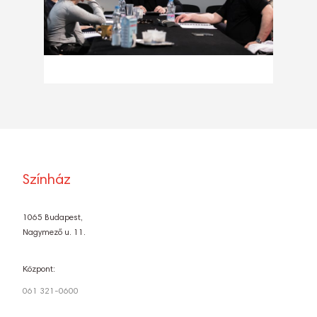
Színház
1065 Budapest,
Nagymező u. 11.
Központ:
061 321-0600