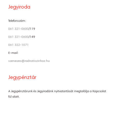
Jegyiroda
Telefonszám:
061 321-0600
/119
061 321-0600
/149
061 322-1071
E-mail:
szervezes@radnotiszinhaz.hu
Jegypénztár
A Jegypénztárunk és Jegyirodánk nyitvatartását megtalálja a Kapcsolat
fül alatt.