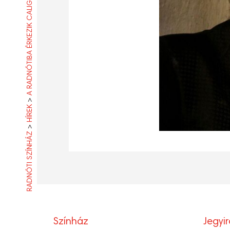
A RADNÓTIBA ÉRKEZIK CALIGULA HELYTARTÓJA
>
HÍREK
>
RADNÓTI SZÍNHÁZ
Színház
Jegyi