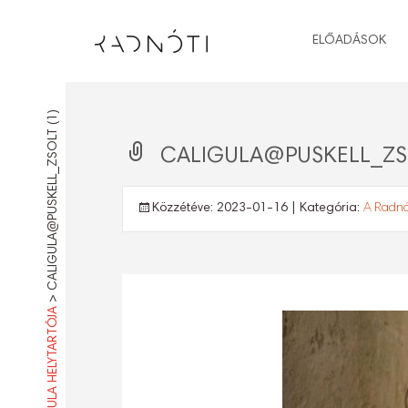
ELŐADÁSOK
CALIGULA@PUSKELL_ZSOLT (1)
CALIGULA@PUSKELL_ZSO
Közzétéve:
2023-01-16
| Kategória:
A Radnót
>