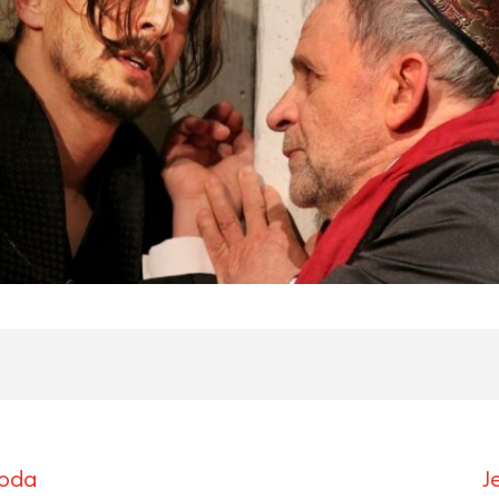
roda
J