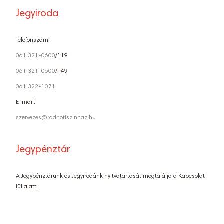
Jegyiroda
Telefonszám:
061 321-0600
/119
061 321-0600
/149
061 322-1071
E-mail:
szervezes@radnotiszinhaz.hu
Jegypénztár
A Jegypénztárunk és Jegyirodánk nyitvatartását megtalálja a Kapcsolat
fül alatt.