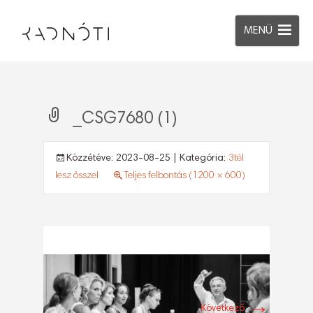
MENÜ
_CSG7680 (1)
Közzétéve:
2023-08-25
| Kategória:
3tél
lesz ősszel
Teljes felbontás (1200 × 600)
→
Következő