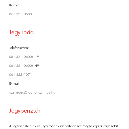
Központ:
061 321-0600
Jegyiroda
Telefonszám:
061 321-0600
/119
061 321-0600
/149
061 322-1071
E-mail:
szervezes@radnotiszinhaz.hu
Jegypénztár
A Jegypénztárunk és Jegyirodánk nyitvatartását megtalálja a Kapcsolat