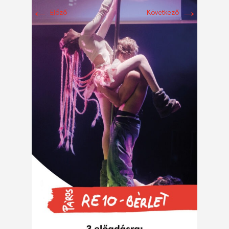
←
→
Előző
Következő