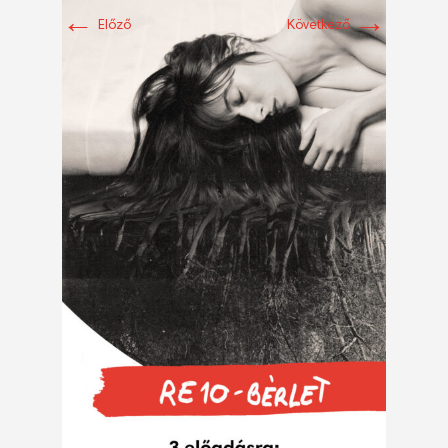
←
→
Előző
Következő