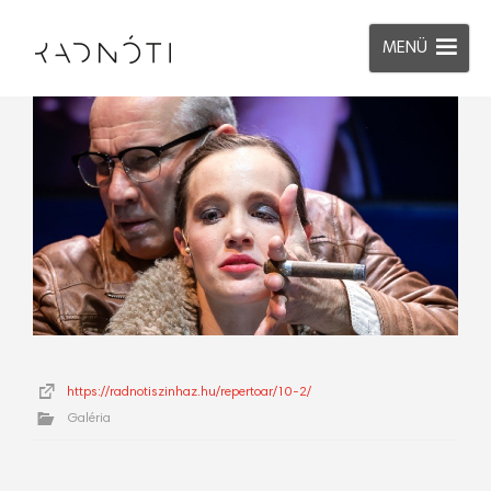
MENÜ
https://radnotiszinhaz.hu/repertoar/10-2/
Galéria