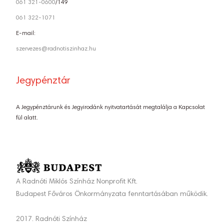
061 321-0600
/149
061 322-1071
E-mail:
szervezes@radnotiszinhaz.hu
Jegypénztár
A Jegypénztárunk és Jegyirodánk nyitvatartását megtalálja a Kapcsolat
fül alatt.
A Radnóti Miklós Színház Nonprofit Kft.
Budapest Főváros Önkormányzata fenntartásában működik.
2017. Radnóti Színház