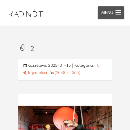
MENÜ
2
Közzétéve:
2025-01-15
| Kategória:
10
Teljes felbontás (2048 × 1365)
←
→
Előző
Következő