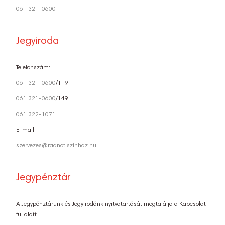
061 321-0600
Jegyiroda
Telefonszám:
061 321-0600
/119
061 321-0600
/149
061 322-1071
E-mail:
szervezes@radnotiszinhaz.hu
Jegypénztár
A Jegypénztárunk és Jegyirodánk nyitvatartását megtalálja a Kapcsolat
fül alatt.