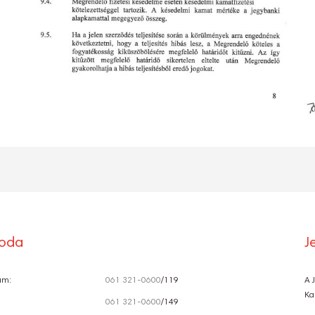
roda
J
ám:
061 321-0600
/119
A 
Ka
061 321-0600
/149