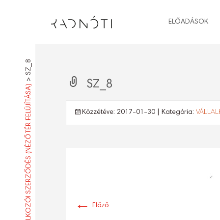
ELŐADÁSOK
SZ_8
>
SZ_8
VÁLLALKOZÓI SZERZŐDÉS (NÉZŐTÉR FELÚJÍTÁSA)
Közzétéve:
2017-01-30
| Kategória:
VÁLLAL
←
Előző