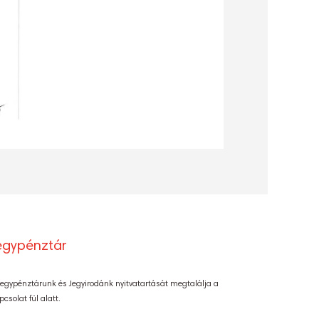
egypénztár
Jegypénztárunk és Jegyirodánk nyitvatartását megtalálja a
pcsolat fül alatt.