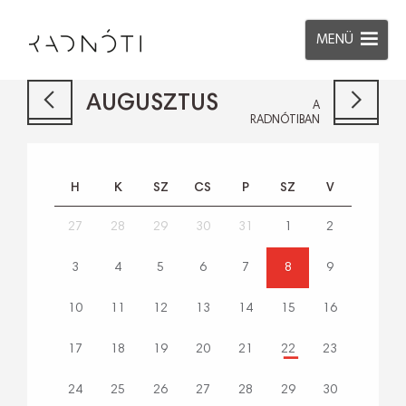
MENÜ
AUGUSZTUS
A
RADNÓTIBAN
H
K
SZ
CS
P
SZ
V
27
28
29
30
31
1
2
3
4
5
6
7
8
9
10
11
12
13
14
15
16
17
18
19
20
21
22
23
24
25
26
27
28
29
30