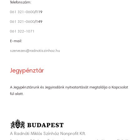
Telefonszám:
061 321-0600
/119
061 321-0600
/149
061 322-1071
E-mail:
szervezes@radnotiszinhaz.hu
Jegypénztár
A Jegypénztárunk és Jegyirodánk nyitvatartását megtalálja a Kapcsolat
fül alatt.
A Radnóti Miklós Színház Nonprofit Kft.