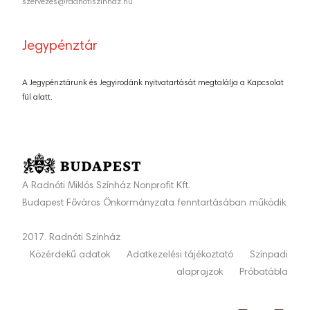
szervezes@radnotiszinhaz.hu
Jegypénztár
A Jegypénztárunk és Jegyirodánk nyitvatartását megtalálja a Kapcsolat
fül alatt.
A Radnóti Miklós Színház Nonprofit Kft.
Budapest Főváros Önkormányzata fenntartásában működik.
2017. Radnóti Színház
Közérdekű adatok
Adatkezelési tájékoztató
Színpadi
alaprajzok
Próbatábla