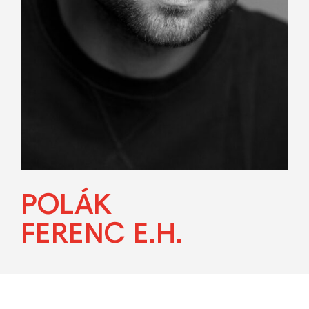
POLÁK
FERENC E.H.