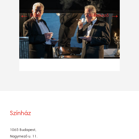
←
→
Előző
Következő
Színház
1065 Budapest,
Nagymező u. 11.