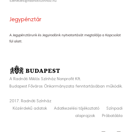
szervezes@radnotiszinhaz.hu
Jegypénztár
A Jegypénztárunk és Jegyirodánk nyitvatartását megtalálja a Kapcsolat
fül alatt.
A Radnóti Miklós Színház Nonprofit Kft.
Budapest Főváros Önkormányzata fenntartásában működik.
2017. Radnóti Színház
Közérdekű adatok
Adatkezelési tájékoztató
Színpadi
alaprajzok
Próbatábla